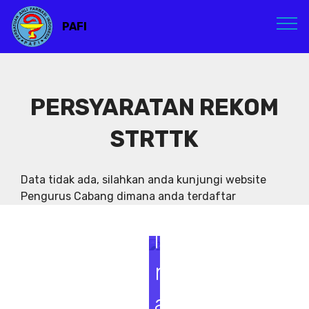
PAFI
PERSYARATAN REKOM
STRTTK
S
e
Data tidak ada, silahkan anda kunjungi website
Pengurus Cabang dimana anda terdaftar
m
i
n
a