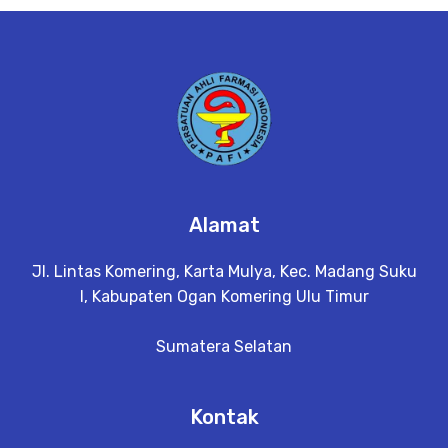
e
t
a
il
Alamat
Jl. Lintas Komering, Karta Mulya, Kec. Madang Suku
I, Kabupaten Ogan Komering Ulu Timur
Sumatera Selatan
Kontak