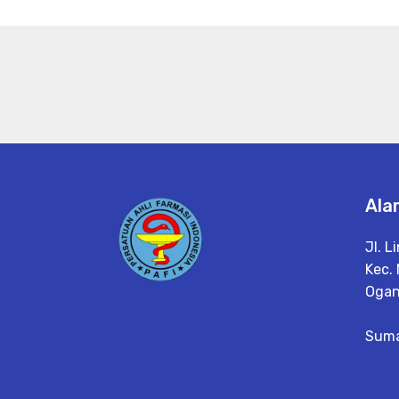
Ala
Jl. L
Kec.
Ogan
Suma