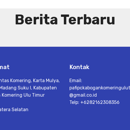
Berita Terbaru
mat
Kontak
intas Komering, Karta Mulya,
Email:
 Madang Suku I, Kabupaten
pafipckabogankomeringulu
 Komering Ulu Timur
@gmail.co.id
Telp: +6282162308356
tera Selatan