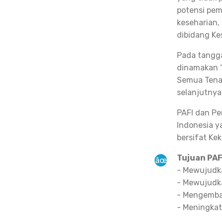
potensi pem
keseharian,
dibidang Ke
Pada tangga
dinamakan “
Semua Tenag
selanjutnya 
PAFI dan Pe
Indonesia y
bersifat Ke
Tujuan PAF
- Mewujudka
- Mewujudka
- Mengemba
- Meningka