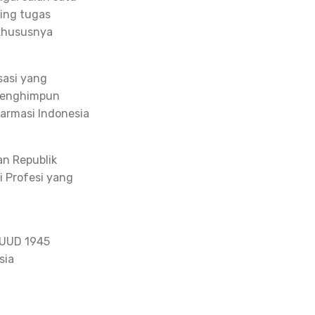
ing tugas
 khususnya
sasi yang
 menghimpun
Farmasi Indonesia
an Republik
i Profesi yang
 UUD 1945
sia
a