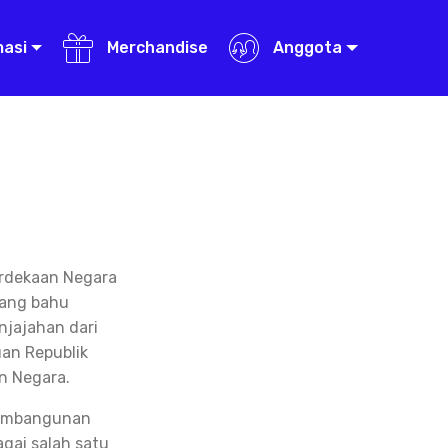
masi
Merchandise
Anggota
erdekaan Negara
uang bahu
jajahan dari
an Republik
n Negara.
 pembangunan
gai salah satu