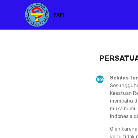
PAFI
PERSATUA
Sekilas Te
Sesungguhny
Kesatuan Re
membahu de
muka bumi I
Indonesia d
Oleh karena
yang tidak 