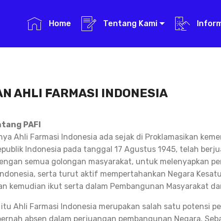
Home
Tentang Kami
Infor
N AHLI FARMASI INDONESIA
ntang PAFI
a Ahli Farmasi Indonesia ada sejak di Proklamasikan kem
publik Indonesia pada tanggal 17 Agustus 1945, telah berj
ngan semua golongan masyarakat, untuk melenyapkan pen
ndonesia, serta turut aktif mempertahankan Negara Kesatu
an kemudian ikut serta dalam Pembangunan Masyarakat da
 itu Ahli Farmasi Indonesia merupakan salah satu potensi
pernah absen dalam perjuangan pembangunan Negara. Seba