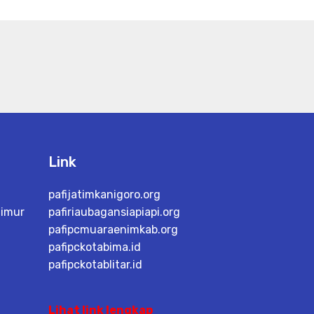
Link
pafijatimkanigoro.org
timur
pafiriaubagansiapiapi.org
pafipcmuaraenimkab.org
pafipckotabima.id
pafipckotablitar.id
Lihat link lengkap